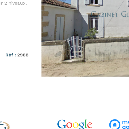
r 2 niveaux,
VO
ussée, d'un
s, d'une
e et d'un
nier
ez de
re, d'une
derie. A
Réf :
2988
, de plain-
fraîchir. Des
ièrement
e. Bien idéal
e ou un
ien est
v.fr.