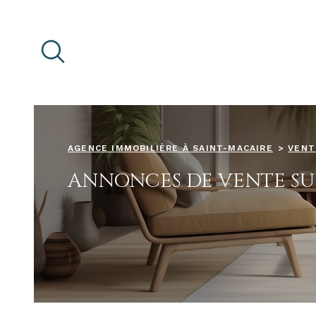
Aller
Aller
Aller
Aller
à
à
au
au
:
la
menu
contenu
recherche
principal
AGENCE IMMOBILIÈRE À SAINT-MACAIRE
VENT
ANNONCES DE VENTE SU