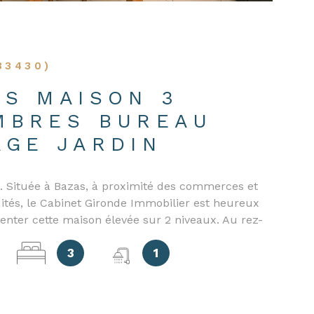
33430)
AS MAISON 3
MBRES BUREAU
AGE JARDIN
Située à Bazas, à proximité des commerces et
és, le Cabinet Gironde Immobilier est heureux
enter cette maison élevée sur 2 niveaux. Au rez-
 elle se compose d'une entrée, d'une cuisine
3
1
ne pièce de vie avec poêle à bois, de 3 chambres,
 d'une salle d'eau et d'un WC. A l'étage, 2 pièces
ménager en fonction de vos besoins. A l'extérieur,
dépendant et un jardin de 922 m2 entièrement