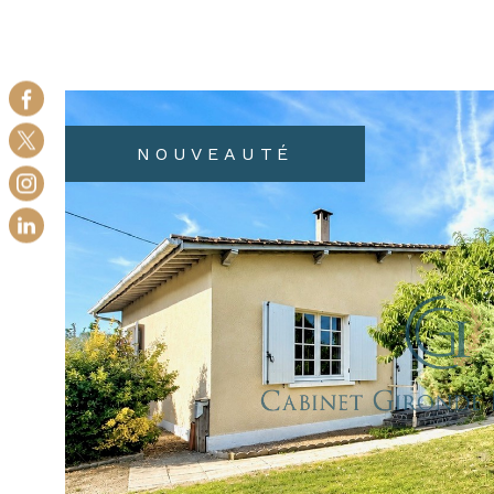
aux normes PMR : parfait pour accueillir vos proc
une activité indépendante ou envisager un revenu l
l’extérieur, la propriété offre de très belles prestat
au sel avec terrasse aménagée, grande terrasse c
cuisine d’été entièrement équipée, espace bar / d
garage, carport, atelier, abri de jardin. Le tout sur
NOUVEAUTÉ
arboré et soigneusement entretenu, propice à la 
propriété rare, pensée pour profiter pleinement de
tout au long de l’année. Les risques auxquels ce b
exposé sont disponibles sur le site : georisques.gou
VOIR LE B