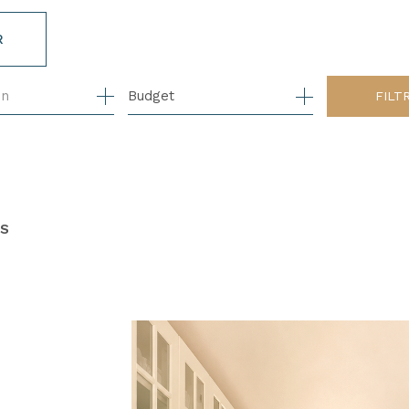
R
on
1
Budget
FILT
ES
5