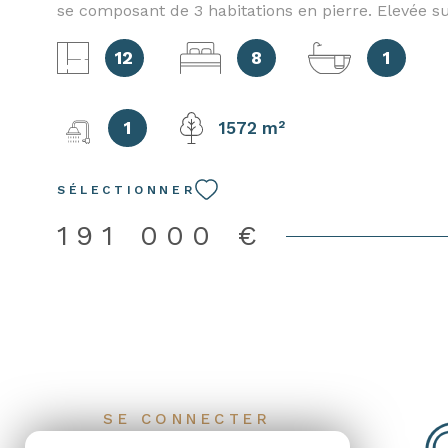
se composant de 3 habitations en pierre. Elevée su
la première habitation se compose, en rez de cha
12
8
1
salon-salle à manger, d'une cuisine, de 3 chambre
salle d'eau, d'un WC indépendant, d'une chaufferi
atelier. A l'étage, 2 chambres, un bureau et un gre
1
1572 m²
aménageable. La seconde partie se compose, en r
chaussée, d'un salon, d'une cuisine, d'une chamb
salle de bains, d'un WC indépendant et d'une buan
SÉLECTIONNER
l'étage, 2 chambres et un bureau. La 3ème maison
pied se compose de 4 pièces supplémentaires à ra
191 000 €
dépendances, un puits, le tout sur un terrain ent
clôturé d'environ 1572 m2 complètent cet ensembl
pour ceux qui recherchent une rentabilité locativ
regroupement familial. Les risques auxquels ce b
exposé sont disponibles sur le site : georisques.gou
SE CONNECTER