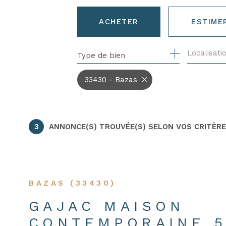
ACHETER
ESTIME
Localisati
Type de bien
DE L'ANCIEN
DE L'IMMO PRO
33430 - Bazas
3
ANNONCE(S) TROUVÉE(S) SELON VOS CRITÈR
BAZAS (33430)
GAJAC MAISON
CONTEMPORAINE 