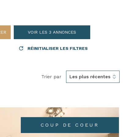
AVIS CL
CONTAC
RER
VOIR LES
3
ANNONCES
RÉINITIALISER LES FILTRES
Trier par
Les plus récentes
COUP DE COEUR