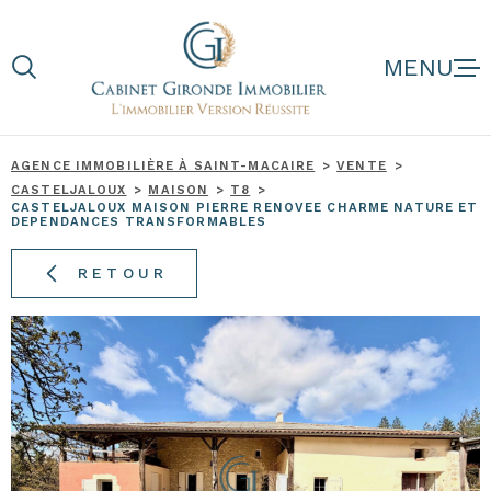
Aller
Aller
Aller
Aller
à
à
au
au
:
la
menu
contenu
recherche
principal
AGENCE IMMOBILIÈRE À SAINT-MACAIRE
VENTE
CASTELJALOUX
MAISON
T8
NOS BIENS
CASTELJALOUX MAISON PIERRE RENOVEE CHARME NATURE ET
DEPENDANCES TRANSFORMABLES
NOS BIENS D'
RETOUR
ESTIMATION
NOTRE AGENC
AVIS CLIENTS