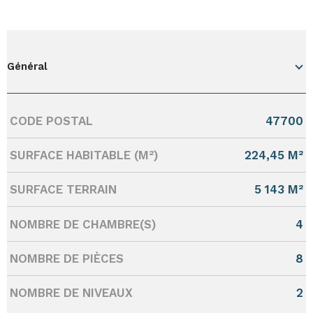
Général
CODE POSTAL
47700
Caractérisque
Valeurs
SURFACE HABITABLE (M²)
224,45 M²
SURFACE TERRAIN
5 143 M²
NOMBRE DE CHAMBRE(S)
4
NOMBRE DE PIÈCES
8
NOMBRE DE NIVEAUX
2