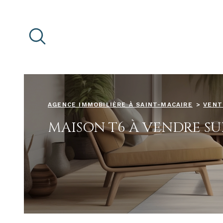
Aller
Aller
Aller
Aller
à
à
au
au
:
la
menu
contenu
recherche
principal
AGENCE IMMOBILIÈRE À SAINT-MACAIRE
VENT
MAISON T6 À VENDRE SU