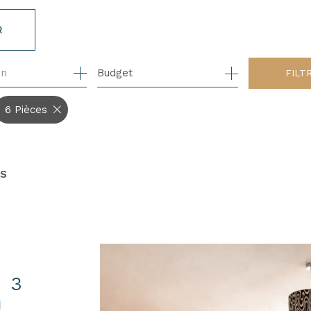
R
on
1
Budget
FILT
6 Pièces
ES
 3
U