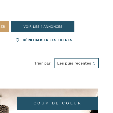
AVIS CL
CONTAC
RER
VOIR LES
1
ANNONCES
RÉINITIALISER LES FILTRES
Trier par
Les plus récentes
COUP DE COEUR