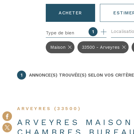
ACHETER
ESTIME
Localisati
1
Type de bien
DE L'ANCIEN
DE L'IMMO PRO
Maison
33500 - Arveyres
1
ANNONCE(S) TROUVÉE(S) SELON VOS CRITÈR
ARVEYRES (33500)
ARVEYRES MAISON
CHAMBRES BUREA