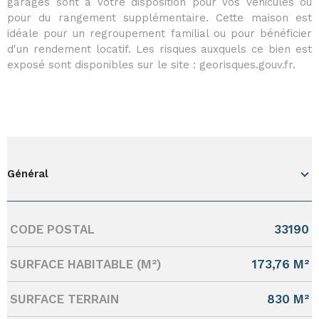
garages sont à votre disposition pour vos véhicules ou
pour du rangement supplémentaire. Cette maison est
idéale pour un regroupement familial ou pour bénéficier
d'un rendement locatif. Les risques auxquels ce bien est
exposé sont disponibles sur le site : georisques.gouv.fr.
Général
CODE POSTAL
33190
Caractérisque
Valeurs
SURFACE HABITABLE (M²)
173,76 M²
SURFACE TERRAIN
830 M²