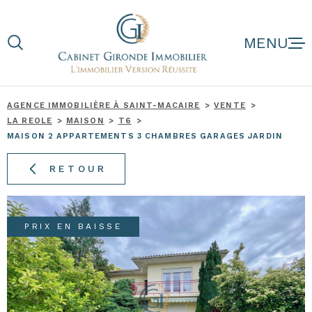
Aller
Aller
Aller
Aller
à
à
au
au
:
la
menu
contenu
recherche
principal
AGENCE IMMOBILIÈRE À SAINT-MACAIRE
VENTE
LA REOLE
MAISON
T6
NOS BIENS
MAISON 2 APPARTEMENTS 3 CHAMBRES GARAGES JARDIN
RETOUR
NOS BIENS D'
ESTIMATION
PRIX EN BAISSE
NOTRE AGENC
AVIS CLIENTS