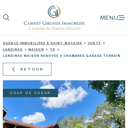
Aller
Aller
Aller
Aller
à
à
au
au
:
la
menu
contenu
recherche
principal
AGENCE IMMOBILIÈRE À SAINT-MACAIRE
VENTE
LANDIRAS
MAISON
T6
NOS BIENS
LANDIRAS MAISON RENOVEE 4 CHAMBRES GARAGE TERRAIN
RETOUR
NOS BIENS D'
ESTIMATION
COUP DE COEUR
NOTRE AGENC
AVIS CLIENTS