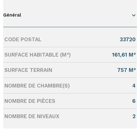
Général
CODE POSTAL
33720
Caractérisque
Valeurs
SURFACE HABITABLE (M²)
161,61 M²
SURFACE TERRAIN
757 M²
NOMBRE DE CHAMBRE(S)
4
NOMBRE DE PIÈCES
6
NOMBRE DE NIVEAUX
2