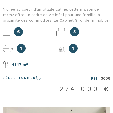
Nichée au coeur d'un village calme, cette maison de
127m2 offre un cadre de vie idéal pour une famille, à
proximité des commodités. Le Cabinet Gironde Immobilier
est heureux de vous présenter au rez de chaussé : un
salon lumineux avec poêle à granulés et sa cuisine
6
3
ouverte entièrement équipée, une salle d'eau et un WC. A
l'étage, une mezzanine (bureau ou coin lecture), 3
chambres dont 2 avec placards, un bureau, une salle de
1
1
bains et un WC séparé. A l'extérieur : 2 terrasses
(exposition Sud et Nord), une piscine avec plage en lattes
4147 m²
de bois, cabine, douche et WC, entièrement clôturée pour
la sécurité des enfants et des animaux, le tout sur une
parcelle généreuse d'environ 4156 m2, idéale pour
Réf :
3056
SÉLECTIONNER
profiter du jardin, du potager ou d'activvités en plein air.
Une dépendance de grande surface avec possibilité de
274 000 €
réhabilitation en habitation, parfait pour un projet familial
ou locatif. Les points forts de cette maison sont un
emplacement calme tout en restant proche des
commerces et des écoles, un espace extérieur optimisé