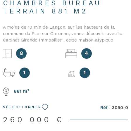
CHAMBRES BUREAU
TERRAIN 881 M2
A moins de 10 min de Langon, sur les hauteurs de la
commune du Pian sur Garonne, venez découvrir avec le
Cabinet Gironde Immobilier , cette maison atypique
rénovée. Elle se compose, en rez-de-chaussée, d'une
cuisine ouverte sur une pièce à vivre très lumineuse avec
8
4
son poêle à granulés, d'une suite parentale avec salle
d'eau et coin bureau et d'un WC indépendant. Un demi-
pallier dessert un bureau, deux chambres, un cellier, une
1
1
salle de bains et un second WC. Au premier étage, une
mezzanine et une chambre. Un jardin avec une vue
881 m²
dégagée complète cet ensemble. Les risques auxquels ce
bien est exposé sont disponibles sur le site :
georisques.gouv.fr.
Réf :
3050-0
SÉLECTIONNER
260 000 €