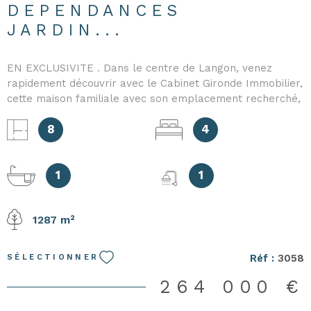
DEPENDANCES
JARDIN...
EN EXCLUSIVITE . Dans le centre de Langon, venez
rapidement découvrir avec le Cabinet Gironde Immobilier,
cette maison familiale avec son emplacement recherché,
au calme et proche de toutes les commodités. Elle offre
de très beaux volumes avec son entrée, son salon avec
8
4
cheminée, sa salle à manger, sa cuisine indépendante,
ses 4 chambres et son bureau, sa salle de bains avec
baignoire et douche et ses WC séparés. Une véranda
1
1
climatisée vous permet de bénéficier d'une pièce
supplémentaire. Le sous-sol se compose d'un cellier et
1287 m²
d'une pièce. A l'extérieur, une terrasse avec un store
banne électrique, un garage indépendant, un atelier, une
dépendance de 59 m2, le tout sur une parcelle de 1287
Réf :
3058
SÉLECTIONNER
m2. Bien rare sur le secteur offrant de nombreuses
possibilités d'aménagement (logement indépendant,
264 000 €
activité professionnelle). Contactez-nous pour plus