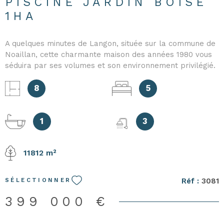
PISCINE JARDIN BOISE
1HA
A quelques minutes de Langon, située sur la commune de
Noaillan, cette charmante maison des années 1980 vous
séduira par ses volumes et son environnement privilégié.
Au rez-de-chaussée, vous découvrirez une entrée
desservant un salon chaleureux avec cheminée ouverte,
8
5
une salle à manger conviviale s'ouvrant sur une grande
véranda ainsi qu’une cuisine indépendante. L’espace nuit
se compose de trois chambres avec chacune, une salle
1
3
d'eau attenante, d’un WC indépendant avec lave-mains et
d’un cellier. À l’étage, deux chambres supplémentaires
11812 m²
vous attendent, dont une bénéficiant d'une agréable
terrasse, idéale pour profiter des beaux jours. Une salle
d’eau et un second WC complètent ce niveau. À l’extérieur,
Réf :
3081
SÉLECTIONNER
un garage, une piscine 8x4, parfaite pour les moments de
détente en famille ou entre amis, le tout implanté sur un
399 000 €
terrain de plus d’un hectare avec, une partie, en forêt.
Cette propriété vous offre également la possibilité de