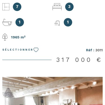
Cabinet Gironde Immobilier, cette maison, en parfait état,
qui se compose de 2 logements. Au rez de chaussée, vous
7
3
trouverez une entrée, une cuisine, un cellier, un salon-
séjour avec cheminée, une chambre, une salle de bains
avec douche à l'italienne et un WC séparé. A l'étage, une
1
1
entrée, une cuisine séparée, aménagée et équipée, un
salon-salle à manger avec cheminée, 2 chambres, un
1965 m²
bureau, une salle d'eau et un WC avec lave-mains vous
accueilleront. Un terrain de 1965 m2 constructible et
divisible, des dépendances non attenantes et un puits
Réf :
3011
SÉLECTIONNER
complètent cet ensemble. Les risques auxquels ce bien
est exposé sont disponibles sur le site :
317 000 €
georisques.gouv.fr.