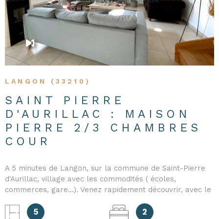
LANGON (33210)
SAINT PIERRE
D'AURILLAC : MAISON
PIERRE 2/3 CHAMBRES
COUR
A 5 minutes de Langon, sur la commune de Saint-Pierre
d'Aurillac, village avec les commodités ( écoles,
commerces, gare...). Venez rapidement découvrir, avec le
Cabinet Gironde Immobilier, cette maison en pierre en
très bon état. Elle se compose, au rez de chaussée, d'un
5
2