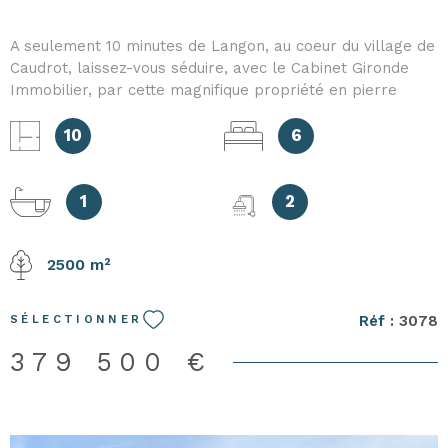
A seulement 10 minutes de Langon, au coeur du village de
Caudrot, laissez-vous séduire, avec le Cabinet Gironde
Immobilier, par cette magnifique propriété en pierre
rénovée, alliant le cachet de l'ancien et le confort
moderne. Idéalement située, elle bénéficie d'un accès
10
6
immédiat aux commerces, à la gare et aux écoles, mais
sans aucune nuisance. Elevée sur 2 niveaux, le charme
opère, dès l'entrée, avec ses matériaux authentiques, ses
1
2
volumes généreux et son ambiance chaleureuse. Chaque
espace invite au confort et à la convivialité : pièce de vie
2500 m²
lumineuse avec cheminée, cuisine séparée aménagée et
équipée, 6 chambres dont une, en rez de chaussée et une
suite parentale, à l'étage et ses 3 salles de bains et/ou
Réf :
3078
SÉLECTIONNER
salles d'eau. A l'extérieur, un véritable havre de paix dans
un cadre exceptionnel : piscine au sel, vaste terrasse et
379 500 €
parc arboré. Les risques auquels ce bien est exposé sont
disponibles sur le site : georisques.gouv.fr.