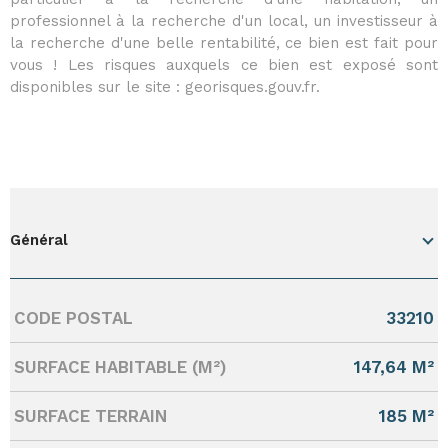
professionnel à la recherche d'un local, un investisseur à
la recherche d'une belle rentabilité, ce bien est fait pour
vous ! Les risques auxquels ce bien est exposé sont
disponibles sur le site : georisques.gouv.fr.
Général
CODE POSTAL
33210
Caractérisque
Valeurs
SURFACE HABITABLE (M²)
147,64 M²
SURFACE TERRAIN
185 M²