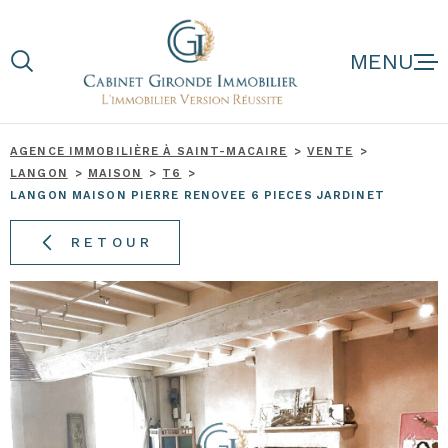
Aller
Aller
Aller
Aller
à
à
au
au
:
la
menu
contenu
recherche
principal
AGENCE IMMOBILIÈRE À SAINT-MACAIRE
VENTE
LANGON
MAISON
T6
NOS BIENS
LANGON MAISON PIERRE RENOVEE 6 PIECES JARDINET
RETOUR
NOS BIENS D'
ESTIMATION
NOTRE AGENC
AVIS CLIENTS